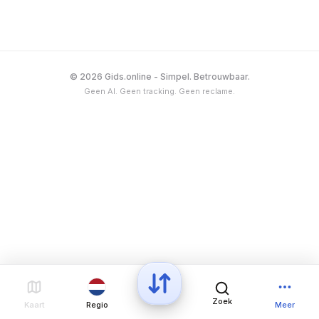
tegenstelling tot wat de naam doet vermoeden,
gaat het om een kampioenschap tussen hoog
eindigende ploegen in de nationale competities,
niet alleen om kampioenen per land.
© 2026 Gids.online - Simpel. Betrouwbaar.
Geen AI. Geen tracking. Geen reclame.
Zoek
Kaart
Regio
Meer