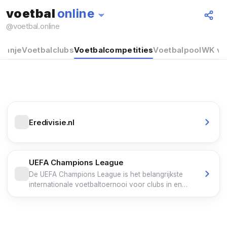
voetbal
online
Alles
@
voetbal.online
Oranje
Voetbalclubs
Voetbalcompetities
Voetbalpool
WK vo
Eredivisie.nl
UEFA Champions League
De UEFA Champions League is het belangrijkste
internationale voetbaltoernooi voor clubs in en
rond Europa. Het toernooi wordt georganiseerd
door de Europese voetbalbond UEFA. De naam
Champions League bestaat sinds 1992. Voor die tijd
stond het toernooi bekend als Europacup I . In